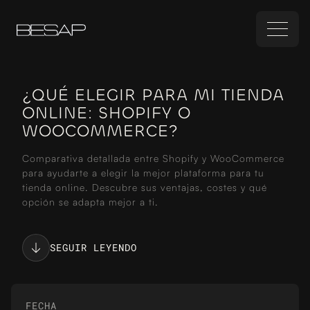
¿QUÉ ELEGIR PARA MI TIENDA
ONLINE: SHOPIFY O
WOOCOMMERCE?
Comparativa detallada entre Shopify y WooCommerce
para ayudarte a elegir la mejor plataforma para tu
tienda online. Descubre sus ventajas, costes y qué
opción se adapta mejor a ti.
SEGUIR LEYENDO
FECHA