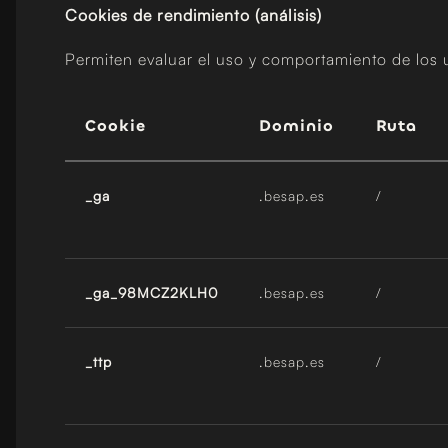
Cookies de rendimiento (análisis)
Permiten evaluar el uso y comportamiento de los us
Cookie
Dominio
Ruta
_ga
.besap.es
/
_ga_98MCZ2KLH0
.besap.es
/
_ttp
.besap.es
/