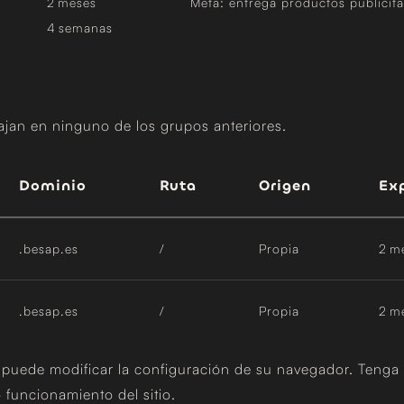
2 meses
Meta: entrega productos publicita
4 semanas
jan en ninguno de los grupos anteriores.
Dominio
Ruta
Origen
Ex
.besap.es
/
Propia
2 m
.besap.es
/
Propia
2 m
, puede modificar la configuración de su navegador. Tenga
 funcionamiento del sitio.