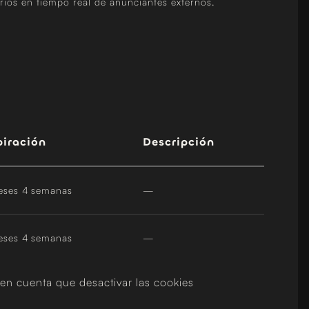
rios en tiempo real de anunciantes externos.
piración
Descripción
eses 4 semanas
—
eses 4 semanas
—
 en cuenta que desactivar las cookies