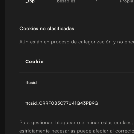
_fbp
.besap.es
/
Propia
Cookies no clasificadas
Aún están en proceso de categorización y no enca
Cookie
ttcsid
ttcsid_CRRF083C77U41Q43PB9G
Para gestionar, bloquear o eliminar estas cookies
estrictamente necesarias puede afectar al correcto