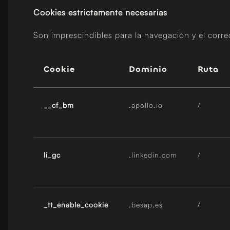
Cookies estrictamente necesarias
Son imprescindibles para la navegación y el corre
Cookie
Dominio
Ruta
__cf_bm
.apollo.io
/
li_gc
.linkedin.com
/
_tt_enable_cookie
.besap.es
/