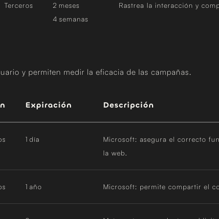
Terceros
2 meses
Rastrea la interacción y com
4 semanas
uario y permiten medir la eficacia de las campañas.
en
Expiración
Descripción
os
1 día
Microsoft: asegura el correcto fu
la web.
os
1 año
Microsoft: permite compartir el c