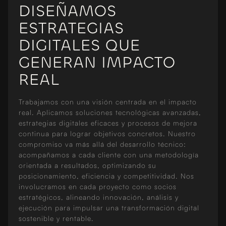
DISEÑAMOS
ESTRATEGIAS
DIGITALES QUE
GENERAN IMPACTO
REAL
Trabajamos con una visión centrada en el impacto
real. Aplicamos soluciones tecnológicas avanzadas,
estrategias digitales eficaces y procesos de mejora
continua para lograr objetivos concretos. Nuestro
compromiso va más allá del desarrollo técnico:
acompañamos a cada cliente con una metodología
orientada a resultados, optimizando su
posicionamiento, eficiencia y competitividad. Nos
involucramos en cada proyecto como socios
estratégicos, alineando innovación, análisis y
ejecución para impulsar una transformación digital
sostenible y rentable.