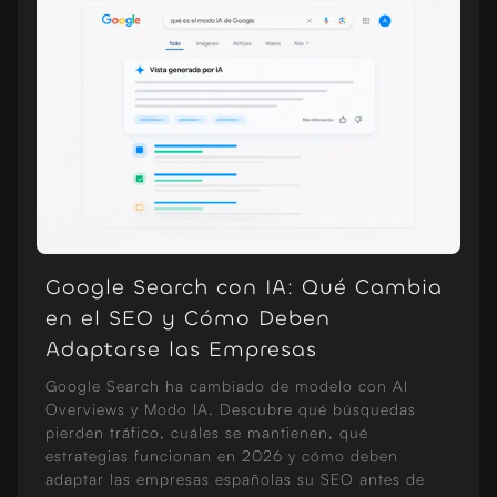
CONSULTORÍA DE MARKETING
Google Search con IA: Qué Cambia
en el SEO y Cómo Deben
Adaptarse las Empresas
Google Search ha cambiado de modelo con AI
Overviews y Modo IA. Descubre qué búsquedas
pierden tráfico, cuáles se mantienen, qué
estrategias funcionan en 2026 y cómo deben
adaptar las empresas españolas su SEO antes de